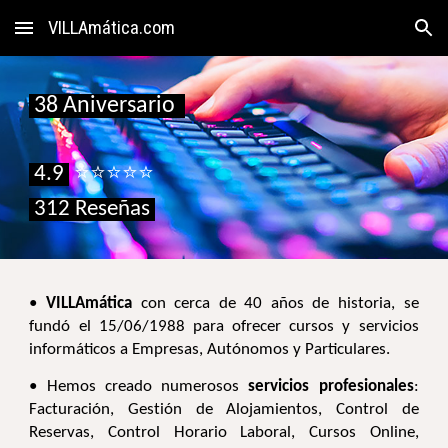
VILLAmática.com
Skip to main content
Skip to navigation
38 Aniversario
4.9
⭐
⭐⭐⭐⭐
312
Reseñas
•
VILLAmática
con cerca de 40 años de historia, se
fundó
el 15/06/
1988 para
ofrecer cursos y
servicios
informáticos a
Empresas, Autónomos y Particulares.
• Hemos creado numerosos
servicios profesionales
:
Facturación, Gestión de Alojamientos, Control de
Reservas, Control Horario Laboral, Cursos Online,